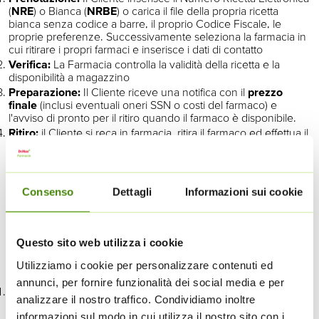
(
NRE
) o Bianca (
NRBE
) o carica il file della propria ricetta
bianca senza codice a barre, il proprio Codice Fiscale, le
proprie preferenze. Successivamente seleziona la farmacia in
cui ritirare i propri farmaci e inserisce i dati di contatto
Verifica:
La Farmacia controlla la validità della ricetta e la
disponibilità a magazzino
Preparazione:
Il Cliente riceve una notifica con il
prezzo
finale
(inclusi eventuali oneri SSN o costi del farmaco) e
l'avviso di pronto per il ritiro quando il farmaco è disponibile.
Ritiro:
il Cliente si reca in farmacia, ritira il farmaco ed effettua il
pagamento al banco.
Per poter ritirare i farmaci prescritti,
sarà necessario presentare in farmacia il promemoria,
cartaceo o digitale, di prescrizione dei medicinali fornito
dal medico, ai sensi del OCDPC n. 884/2022.
Consenso
Dettagli
Informazioni sui cookie
Procedura Operativa (Flusso del Servizio
Questo sito web utilizza i cookie
Consegna a domicilio)
Utilizziamo i cookie per personalizzare contenuti ed
Il servizio si articola nelle seguenti fasi:
annunci, per fornire funzionalità dei social media e per
Prenotazione:
Il Cliente inserisce il Numero Ricetta Elettronica
analizzare il nostro traffico. Condividiamo inoltre
(
NRE
) o Bianca (
NRBE
), il proprio Codice Fiscale, i dati di
informazioni sul modo in cui utilizza il nostro sito con i
contatto e l'indirizzo di consegna.