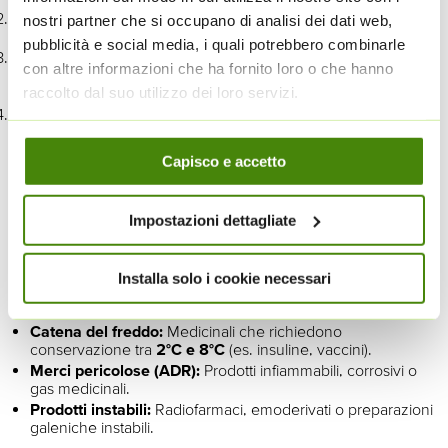
Verifica:
La Farmacia controlla la validità della ricetta e la
nostri partner che si occupano di analisi dei dati web,
disponibilità a magazzino.
pubblicità e social media, i quali potrebbero combinarle
Conferma:
Il Cliente riceve una notifica con il
prezzo finale
con altre informazioni che ha fornito loro o che hanno
(inclusi eventuali oneri SSN o costi del farmaco) e la conferma
raccolto dal suo utilizzo dei loro servizi.
della preparazione.
Ritiro e Consegna:
Il Delegato ritira il pacco (verificandone la
corrispondenza con l'ordine) e lo consegna nella
Fascia
Cookie policy
Oraria
selezionata.
Capisco e accetto
Medicinali Non Consegnabili (Esclusioni)
Impostazioni dettagliate
Sono tassativamente
esclusi
dal servizio di consegna i
medicinali che richiedono particolari cautele legali o logistiche:
Installa solo i cookie necessari
Stupefacenti e psicotropi
(soggetti a D.P.R. 309/1990).
Catena del freddo:
Medicinali che richiedono
conservazione tra
2°C e 8°C
(es. insuline, vaccini).
Merci pericolose (ADR):
Prodotti infiammabili, corrosivi o
gas medicinali.
Prodotti instabili:
Radiofarmaci, emoderivati o preparazioni
galeniche instabili.