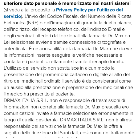
ulteriore dato personale è memorizzato nei nostri sistemi
(si veda a tal proposito la
Privacy Policy per l’utilizzo del
servizio
). L'invio del Codice Fiscale, del Numero della Ricetta
Elettronica (NRE) o dell'immagine raffigurante la ricetta bianca,
dell'indirizzo, del recapito telefonico, dell'indirizzo E-mail e
degli eventuali ulteriori dati opzionali alla farmacia Dr. Max da
Lei selezionata avviene tramite connessione crittografata e
autenticata. È responsabilità della farmacia Dr. Max che riceve
le informazioni inserite eseguire le verifiche necessarie e
contattare i pazienti direttamente tramite il recapito fornito.
L'utilizzo del servizio non sostituisce in alcun modo la
presentazione del promemoria cartaceo o digitale all'atto del
ritiro dei medicinali ordinati; il servizio è da considerarsi come
un ausilio alla prenotazione e preparazione dei medicinali che
il medico ha prescritto al paziente.
DRMAX ITALIA S.R.L. non è responsabile di trasmissioni di
informazioni non corrette alla farmacia Dr. Max prescelta e/o
comunicazioni inviate a farmacie selezionate erroneamente in
luogo di quella desiderata. DRMAX ITALIA S.R.L. non è altresì
responsabile dei servizi che la farmacia Dr. Max le offre a
seguito della ricezione dei Suoi dati, così come del trattamento