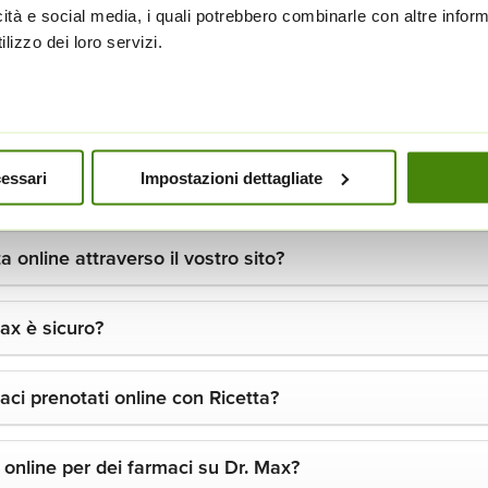
inutili
.
ntatterà tramite e-mail
.
icità e social media, i quali potrebbero combinarle con altre inform
lizzo dei loro servizi.
otazione farmaci online e ritiro nell
cessari
Impostazioni dettagliate
 farmaci con ricetta di Dr. Max?
 online attraverso il vostro sito?
Max è sicuro?
rmaci prenotati online con Ricetta?
online per dei farmaci su Dr. Max?