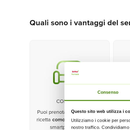
Quali sono i vantaggi del se
Consenso
COMODITÀ
AGG
Questo sito web utilizza i c
Puoi prenotare i farmaci con
Quan
ricetta
comodamente
dal tuo
stat
Utilizziamo i cookie per perso
smartphone o pc.
co
nostro traffico. Condividiamo 