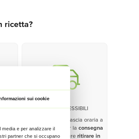
 ricetta?
Informazioni sui cookie
O
SERVIZI FLESSIBILI
tuoi
Puoi scegliere la fascia oraria a
i in
te più comoda per la
consegna
l media e per analizzare il
viaggi
a domicilio
oppure
ritirare in
nostri partner che si occupano