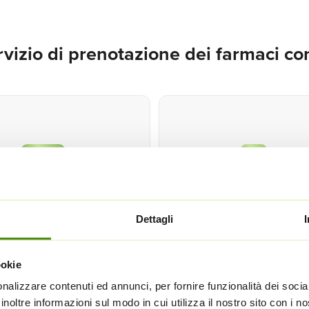
rvizio di prenotazione dei farmaci con
Dettagli
RISPARMIO DI TEMP
IORNAMENTI PUNTUALI
ookie
Avrai la certezza che i 
do i tuoi farmaci saranno
farmaci siano disponibil
i preparati o la consegna
nalizzare contenuti ed annunci, per fornire funzionalità dei socia
farmacia,
evitando così 
nfermata, la farmacia
ti
inoltre informazioni sul modo in cui utilizza il nostro sito con i 